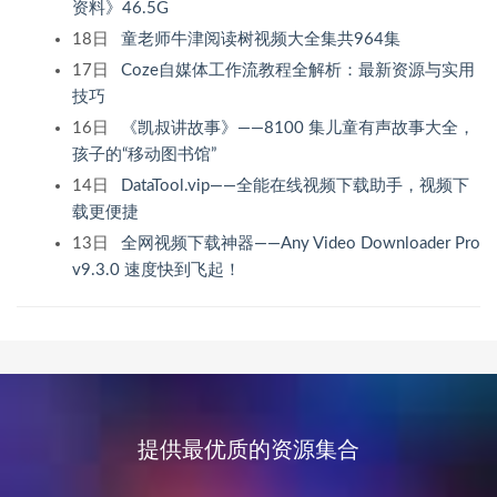
资料》46.5G
18日
童老师牛津阅读树视频大全集共964集
17日
Coze自媒体工作流教程全解析：最新资源与实用
技巧
16日
《凯叔讲故事》——8100 集儿童有声故事大全，
孩子的“移动图书馆”
14日
DataTool.vip——全能在线视频下载助手，视频下
载更便捷
13日
全网视频下载神器——Any Video Downloader Pro
v9.3.0 速度快到飞起！
提供最优质的资源集合