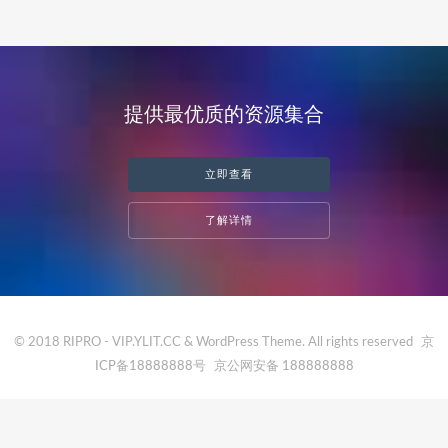
提供最优质的资源集合
立即查看
了解详情
© 2018 RIPRO - VIP.YLIT.CC & WordPress Theme. All rights reserved
京
ICP备18888888号
京公网安备 188888888