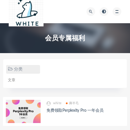
会员专属福利
分类
文章
white
薅羊毛
免费领取Perplexity Pro 一年会员