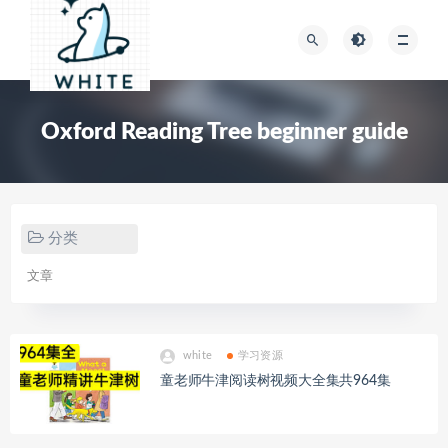
Oxford Reading Tree beginner guide
分类
文章
white
学习资源
童老师牛津阅读树视频大全集共964集