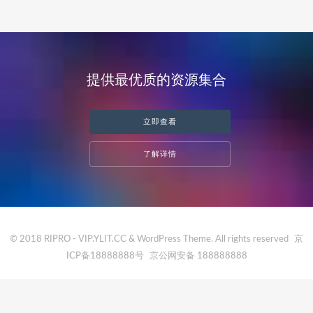
提供最优质的资源集合
立即查看
了解详情
© 2018 RIPRO - VIP.YLIT.CC & WordPress Theme. All rights reserved
京
ICP备18888888号
京公网安备 188888888