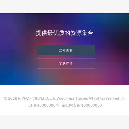
提供最优质的资源集合
立即查看
了解详情
© 2018 RIPRO - VIP.YLIT.CC & WordPress Theme. All rights reserved
京
ICP备18888888号
京公网安备 188888888